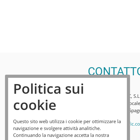
CONTATT
Politica sui
SUREY PACIFIC, S.L
cookie
C/Doctrina 2, local
42002 Soria, Spag
Questo sito web utilizza i cookie per ottimizzare la
e-mail:
surey@sureypacific.c
navigazione e svolgere attività analitiche.
Continuando la navigazione accetta la nostra