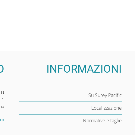
O
INFORMAZIONI
.U
Su Surey Pacific
e 1
na
Localizzazione
om
Normative e taglie