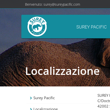
Benvenuto:
surey@sureypacific.com
SUREY PACIFIC
Localizzazione
SUREY 
Surey Pacific
C/Doctr
42002 
Localizzazione