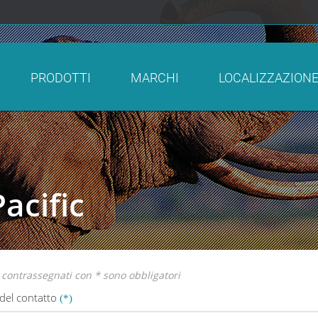
PRODOTTI
MARCHI
LOCALIZZAZION
acific
 contrassegnati con * sono obbligatori
del contatto