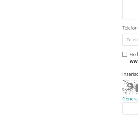
Telefo
Ho 
www
Inserisc
Genera