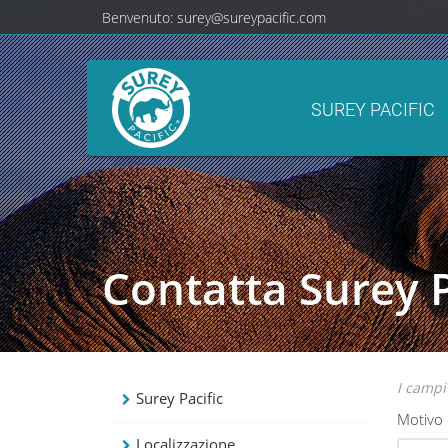
Benvenuto:
surey@sureypacific.com
SUREY PACIFIC
Contatta Surey P
I campi
Surey Pacific
Motivo 
Localizzazione