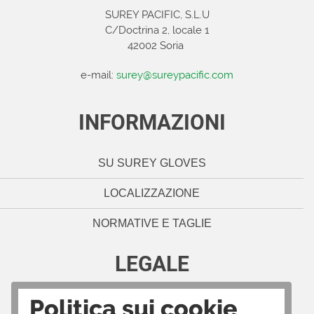
SUREY PACIFIC, S.L.U
C/Doctrina 2, locale 1
42002 Soria
e-mail:
surey@sureypacific.com
INFORMAZIONI
SU SUREY GLOVES
LOCALIZZAZIONE
NORMATIVE E TAGLIE
LEGALE
Politica sui cookie
NOTE LEGALI