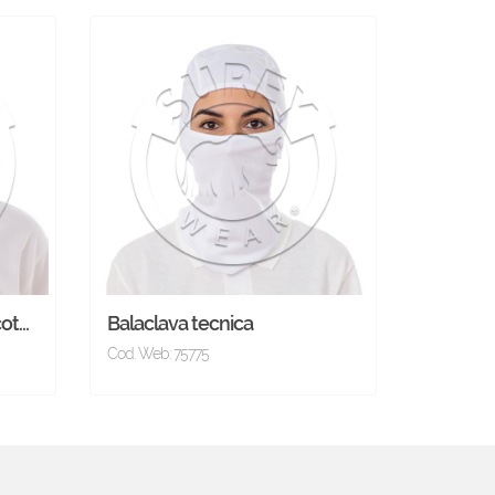
cot…
Balaclava tecnica
Cod. Web: 75775