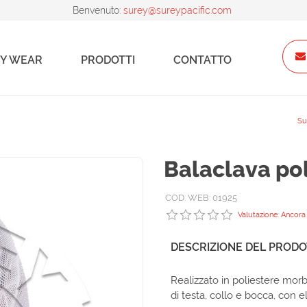
Benvenuto:
surey@sureypacific.com
Y WEAR
PRODOTTI
CONTATTO
Su
Balaclava pol
COD. WEB: 01925
Valutazione: Ancora 
DESCRIZIONE DEL PROD
Realizzato in poliestere mor
di testa, collo e bocca, con el