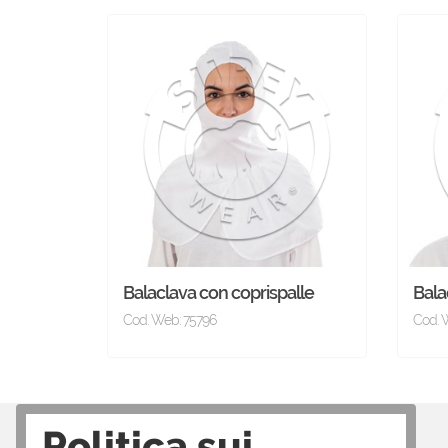
Balaclava con coprispalle
Bala
Cod. Web: 75796
Cod. 
Politica sui