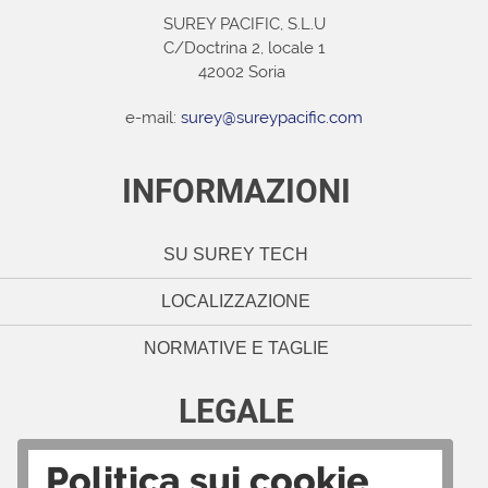
SUREY PACIFIC, S.L.U
C/Doctrina 2, locale 1
42002 Soria
e-mail:
surey@sureypacific.com
INFORMAZIONI
SU SUREY TECH
LOCALIZZAZIONE
NORMATIVE E TAGLIE
LEGALE
Politica sui cookie
NOTE LEGALI