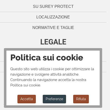
SU SUREY PROTECT
LOCALIZZAZIONE
NORMATIVE E TAGLIE
LEGALE
Politica sui cookie
NOTE LEGALI
POLITICA SULLA PRIVACY
Questo sito web utilizza i cookie per ottimizzare la
navigazione e svolgere attività analitiche.
TERMINI E CONDIZIONI
Continuando la navigazione accetta la nostra
Politica sui cookie.
Accetta
Preferenze
Rifiuta
© Surey Protect 2025